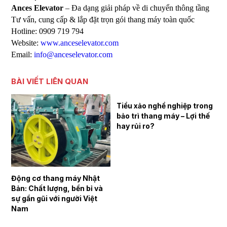
Ances Elevator
– Đa dạng giải pháp về di chuyển thông tầng
Tư vấn, cung cấp & lắp đặt trọn gói thang máy toàn quốc
Hotline: 0909 719 794
Website:
www.anceselevator.com
Email:
info@anceselevator.com
BÀI VIẾT LIÊN QUAN
Tiểu xảo nghề nghiệp trong
Những Nguyên Nhân Khiế
bảo trì thang máy – Lợi thế
Thang Máy Rơi và Cách
hay rủi ro?
Phòng Ngừa
hật
bỉ và
iệt