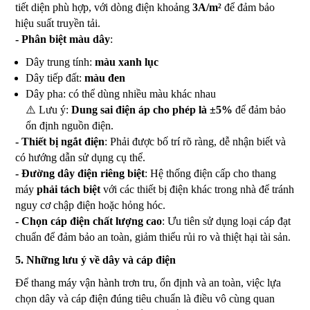
tiết diện phù hợp, với dòng điện khoảng
3A/m²
để đảm bảo
hiệu suất truyền tải.
- Phân biệt màu dây
:
Dây trung tính:
màu xanh lục
Dây tiếp đất:
màu đen
Dây pha: có thể dùng nhiều màu khác nhau
⚠️ Lưu ý:
Dung sai điện áp cho phép là ±5%
để đảm bảo
ổn định nguồn điện.
- Thiết bị ngắt điện
: Phải được bố trí rõ ràng, dễ nhận biết và
có hướng dẫn sử dụng cụ thể.
- Đường dây điện riêng biệt
: Hệ thống điện cấp cho thang
máy
phải tách biệt
với các thiết bị điện khác trong nhà để tránh
nguy cơ chập điện hoặc hỏng hóc.
- Chọn cáp điện chất lượng cao
: Ưu tiên sử dụng loại cáp đạt
chuẩn để đảm bảo an toàn, giảm thiểu rủi ro và thiệt hại tài sản.
5. Những lưu ý về dây và cáp điện
Để thang máy vận hành trơn tru, ổn định và an toàn, việc lựa
chọn dây và cáp điện đúng tiêu chuẩn là điều vô cùng quan