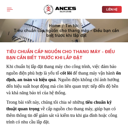
PRODUCTS LIST ORDER
Close
(
0
)
LIÊN HỆ
THÔNG BÁO
Home
Tin tức
Tiêu chuẩn cấp nguồn cho thang máy - Điều bạn cần
biết trước khi lắp đặt
TIÊU CHUẨN CẤP NGUỒN CHO THANG MÁY - ĐIỀU
BẠN CẦN BIẾT TRƯỚC KHI LẮP ĐẶT
Khi chuẩn bị lắp đặt thang máy cho công trình, việc đảm bảo
nguồn điện phù hợp là yếu tố
cốt lõi
để thang máy vận hành
ổn
định, an toàn và hiệu quả
. Nguồn điện không chỉ ảnh hưởng
đến hiệu suất hoạt động mà còn liên quan trực tiếp đến độ bền
và khả năng bảo trì của hệ thống.
Trong bài viết này, chúng tôi chia sẻ những
tiêu chuẩn kỹ
thuật quan trọng
về cấp nguồn cho thang máy, giúp bạn có
thêm thông tin để giám sát và kiểm tra khi gia đình hoặc công
trình có nhu cầu lắp đặt.