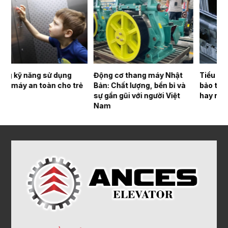
Động cơ thang máy Nhật
Tiểu xảo nghề nghiệp trong
N
ẻ
Bản: Chất lượng, bền bỉ và
bảo trì thang máy – Lợi thế
T
sự gần gũi với người Việt
hay rủi ro?
P
Nam