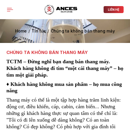
PRODUCTS LIST ORDER
Close
(
0
)
LIÊN HỆ
THÔNG BÁO
Home
Tin tức
Chúng ta không bán thang máy
CHÚNG TA KHÔNG BÁN THANG MÁY
TCTM – Đừng nghĩ bạn đang bán thang máy.
Khách hàng không đi tìm “một cái thang máy” – họ
tìm một giải pháp.
♦ Khách hàng không mua sản phẩm – họ mua công
năng
Thang máy có thể là một tập hợp hàng trăm linh kiện:
động cơ, điều khiển, cáp, cabin, cảm biến... Nhưng
những gì khách hàng thực sự quan tâm có thể chỉ là:
"Tôi có đi lên xuống dễ dàng không? Có an toàn
không? Có đẹp không? Có phù hợp với gia đình tôi