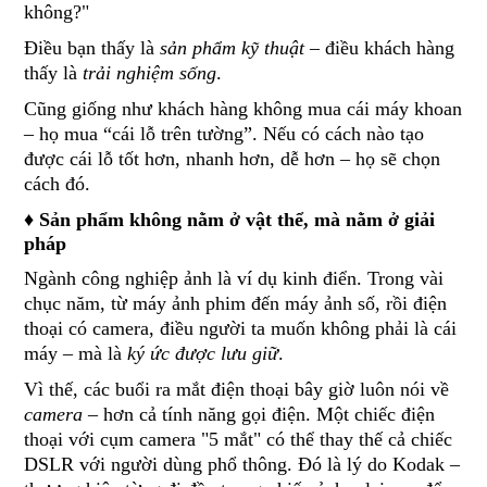
không?"
Điều bạn thấy là
sản phẩm kỹ thuật
– điều khách hàng
thấy là
trải nghiệm sống
.
Cũng giống như khách hàng không mua cái máy khoan
– họ mua “cái lỗ trên tường”. Nếu có cách nào tạo
được cái lỗ tốt hơn, nhanh hơn, dễ hơn – họ sẽ chọn
cách đó.
♦ Sản phẩm không nằm ở vật thể, mà nằm ở giải
pháp
Ngành công nghiệp ảnh là ví dụ kinh điển. Trong vài
chục năm, từ máy ảnh phim đến máy ảnh số, rồi điện
thoại có camera, điều người ta muốn không phải là cái
máy – mà là
ký ức được lưu giữ
.
Vì thế, các buổi ra mắt điện thoại bây giờ luôn nói về
camera
– hơn cả tính năng gọi điện. Một chiếc điện
thoại với cụm camera "5 mắt" có thể thay thế cả chiếc
DSLR với người dùng phổ thông. Đó là lý do Kodak –