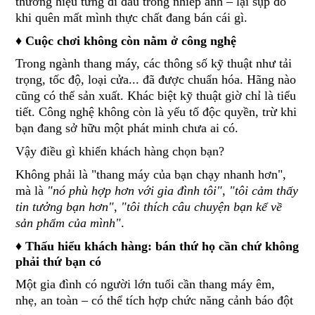
thương hiệu từng đi đầu trong nhiếp ảnh – lại sụp đổ
khi quên mất mình thực chất đang bán cái gì.
♦ Cuộc chơi không còn nằm ở công nghệ
Trong ngành thang máy, các thông số kỹ thuật như tải
trọng, tốc độ, loại cửa... đã được chuẩn hóa. Hãng nào
cũng có thể sản xuất. Khác biệt kỹ thuật giờ chỉ là tiểu
tiết. Công nghệ không còn là yếu tố độc quyền, trừ khi
bạn đang sở hữu một phát minh chưa ai có.
Vậy điều gì khiến khách hàng chọn bạn?
Không phải là "thang máy của bạn chạy nhanh hơn",
mà là
"nó phù hợp hơn với gia đình tôi"
,
"tôi cảm thấy
tin tưởng bạn hơn"
,
"tôi thích câu chuyện bạn kể về
sản phẩm của mình"
.
♦ Thấu hiểu khách hàng: bán thứ họ cần chứ không
phải thứ bạn có
Một gia đình có người lớn tuổi cần thang máy êm,
nhẹ, an toàn – có thể tích hợp chức năng cảnh báo đột