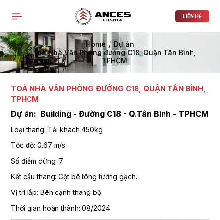
PRODUCTS LIST ORDER
Close
(
0
)
LIÊN HỆ
THÔNG BÁO
Home
Dự án
Toà Nhà Văn Phòng đường C18, Quận Tân Bình,
TPHCM
TOÀ NHÀ VĂN PHÒNG ĐƯỜNG C18, QUẬN TÂN BÌNH,
TPHCM
Dự án: Building - Đường C18 - Q.Tân Bình - TPHCM
Loại thang: Tải khách 450kg
Tốc độ: 0.67 m/s
Số điểm dừng: 7
Kết cấu thang: Cột bê tông tường gạch.
Vị trí lắp: Bên cạnh thang bộ
Thời gian hoàn thành: 08/2024