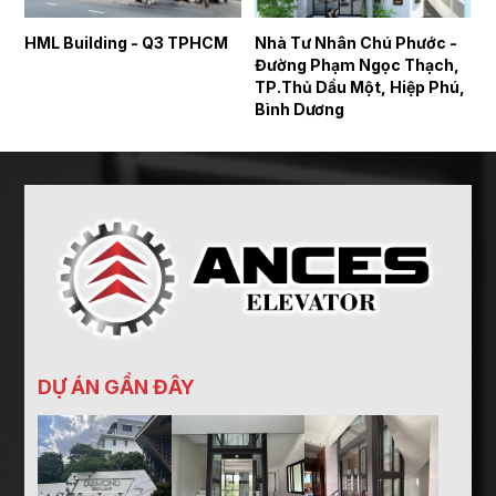
c
HML Building - Q3 TPHCM
Nhà Tư Nhân Chú Phước -
N
Đường Phạm Ngọc Thạch,
T
TP.Thủ Dầu Một, Hiệp Phú,
Đ
Bình Dương
DỰ ÁN GẦN ĐÂY