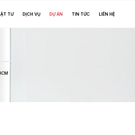
VẬT TƯ
DỊCH VỤ
DỰ ÁN
TIN TỨC
LIÊN HỆ
 HCM