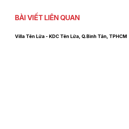
BÀI VIẾT LIÊN QUAN
n, TPHCM
Nhà Phố Anh Huân - Đường Nguyễn Trung T
Long Khánh, Đồng Nai