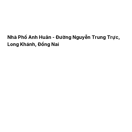
rực,
Nhà Phố Gia Đình - Green Villas Đại Phúc, Bình
Chánh, TPHCM