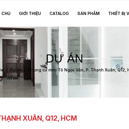
 CHỦ
GIỚI THIỆU
CATALOG
SẢN PHẨM
THIẾT BỊ 
DỰ ÁN
me
Dự án
Chung cư mini Tô Ngọc Vân, P. Thạnh Xuân, Q12,
 THẠNH XUÂN, Q12, HCM