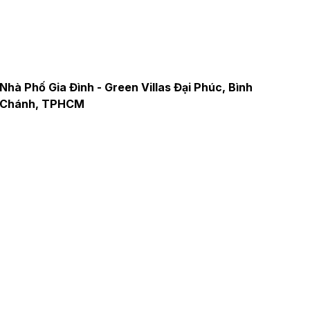
Biệt Thự Gia Đình - Dương Quảng Hàm, Q.Gò Vấp,
TPHCM