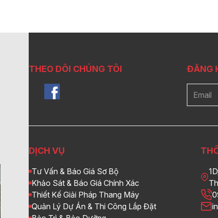
THEO DÕI CHÚNG TÔI
ĐĂNG 
DỊCH VỤ
THÔ
Tư Vấn & Báo Giá Sơ Bộ
1D
Khảo Sát & Báo Giá Chính Xác
Th
Thiết Kế Giải Pháp Thang Máy
0
Quản Lý Dự Án & Thi Công Lắp Đặt
i
Bảo Trì & Bảo Dưỡng