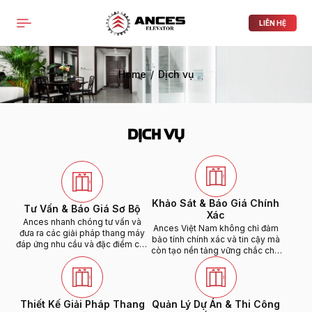
PRODUCTS LIST ORDER
Close
(
0
)
LIÊN HỆ
THÔNG BÁO
Home
Dịch vụ
DỊCH VỤ
Khảo Sát & Báo Giá Chính
Tư Vấn & Báo Giá Sơ Bộ
Xác
Ances nhanh chóng tư vấn và
Ances Việt Nam không chỉ đảm
đưa ra các giải pháp thang máy
bảo tính chính xác và tin cậy mà
đáp ứng nhu cầu và đặc điểm của
còn tạo nền tảng vững chắc cho
công trình. Sau đó, khách hàng
quá trình lắp đặt và vận hành
sẽ nhận được báo giá sơ bộ với
thang máy sau này, mang lại sự
chi phí dự kiến, giúp họ đưa ra
hài lòng tối đa cho khách hàng.
quyết định chính xác và phù hợp
với ngân sách.
Thiết Kế Giải Pháp Thang
Quản Lý Dự Án & Thi Công