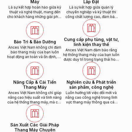
Máy
Lắp Đặt
Là sự kết hợp hoàn hảo giữa kỹ
Là sự kết hợp giữa quản lý
thuật và nghệ thuật, mang đến
chuyên nghiệp và kỹ thuật thi
cho khách hàng những giải pháp
công chất lượng cao, đảm bảo
thang máy không chỉ bền vững
rằng mỗi dự án thang máy đều
mà còn tinh tế và sang trọng.
được hoàn thành đúng thời gian,
đúng tiêu chuẩn và mang lại hiệu
quả cao nhất cho khách hàng.
Cung cấp phụ tùng, vật tư,
Bảo Trì & Bảo Dưỡng
linh kiện thay thế
Ances Việt Nam không chỉ đảm
Ances Việt Nam đảm bảo rằng
bảo thang máy của bạn luôn
hệ thống thang máy của bạn luôn
hoạt động an toàn và ổn định, mà
được duy trì trong trạng thái hoạt
còn giúp kéo dài tuổi thọ và tối
động tốt nhất.
ưu hóa hiệu suất sử dụng.
Nâng Cấp & Cải Tiến
Nghiên cứu & Phát triển
Thang Máy
sản phẩm, công nghệ
Ances Việt Nam không chỉ giúp
Luôn hướng tới việc đổi mới và
nâng cao hiệu suất và tính năng
nâng cao công nghệ trong lĩnh
của hệ thống thang máy, mà còn
vực thang máy thông qua các
đảm bảo rằng thang máy của
hoạt động Nghiên cứu và Phát
bạn luôn đáp ứng các tiêu chuẩn
triển (R&D)
an toàn và thẩm mỹ hiện đại.
Sản Xuất Các Giải Pháp
Thang Máy Chuyên